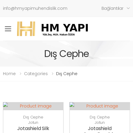
info@hmyapimuhendislik.com
Bağlantılar
Toggle mobile menu
Dış Cephe
Home
Categories
Dış Cephe
Dış Cephe
Dış Cephe
Jotun
Jotun
Jotashield Silk
Jotashield