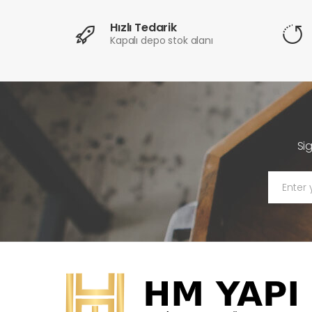
Hızlı Tedarik
Kapalı depo stok alanı
Si