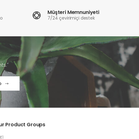
Müşteri Memnuniyeti
ro
7/24 çevirimiçi destek
ts.
p
ur Product Groups
t1