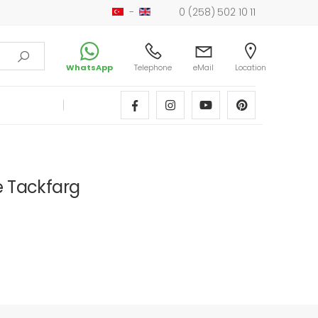
-
0 (258) 502 10 11
WhatsApp
Telephone
eMail
Location
 Tackfarg