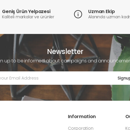
Geniş Ürün Yelpazesi
Uzman Ekip
Kaliteli markalar ve ürünler
Alanında uzman kad
Newsletter
gn up to be informed about campaigns and announcemen
Signu
Information
O
Corporation
Ka