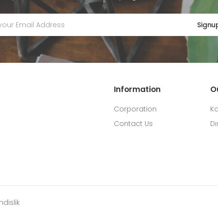
Signu
Information
O
Corporation
Ka
Contact Us
Dı
dislik