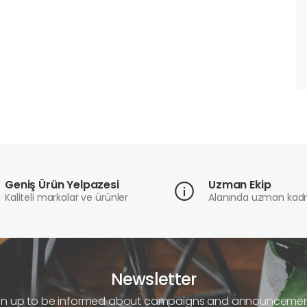
Geniş Ürün Yelpazesi
Uzman Ekip
Kaliteli markalar ve ürünler
Alanında uzman kad
Newsletter
gn up to be informed about campaigns and announcemen