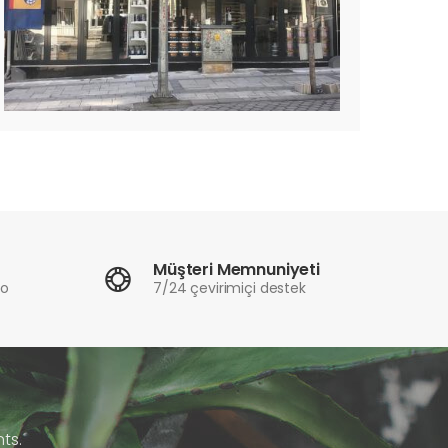
Müşteri Memnuniyeti
ro
7/24 çevirimiçi destek
ts.