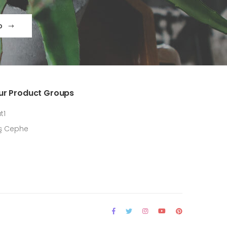
p
ur Product Groups
t1
ş Cephe