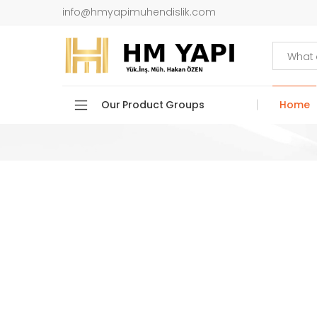
info@hmyapimuhendislik.com
Search
Our Product Groups
Home