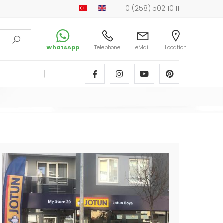
-
0 (258) 502 10 11
WhatsApp
Telephone
eMail
Location