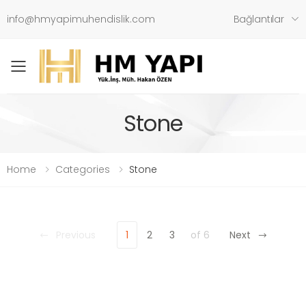
info@hmyapimuhendislik.com
Bağlantılar
Toggle mobile menu
Stone
Home
Categories
Stone
Previous
1
2
3
of 6
Next