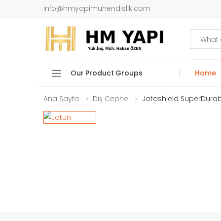
info@hmyapimuhendislik.com
Search
Our Product Groups
Home
Ana Sayfa
Dış Cephe
Jotashield SuperDurab