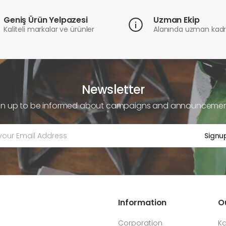
Geniş Ürün Yelpazesi
Uzman Ekip
Kaliteli markalar ve ürünler
Alanında uzman kad
Newsletter
gn up to be informed about campaigns and announcemen
Signu
Information
O
Corporation
Ka