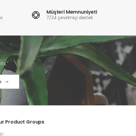
Müşteri Memnuniyeti
ro
7/24 çevirimiçi destek
ts.
p
ur Product Groups
t1