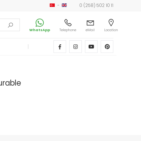
-
0 (258) 502 10 11
WhatsApp
Telephone
eMail
Location
urable