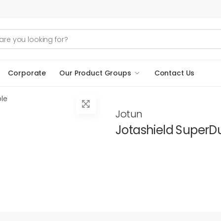
Corporate
Our Product Groups
Contact Us
le
Jotun
Jotashield SuperD