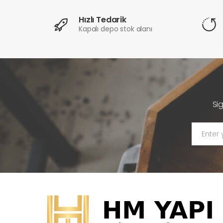
Hızlı Tedarik
Kapalı depo stok alanı
Si