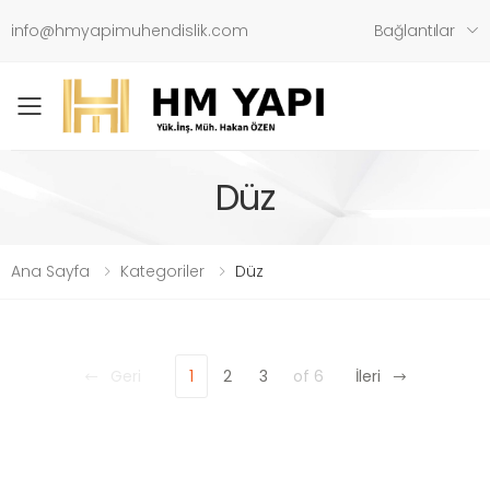
info@hmyapimuhendislik.com
Bağlantılar
Toggle mobile menu
Düz
Ana Sayfa
Kategoriler
Düz
Geri
1
2
3
of 6
İleri